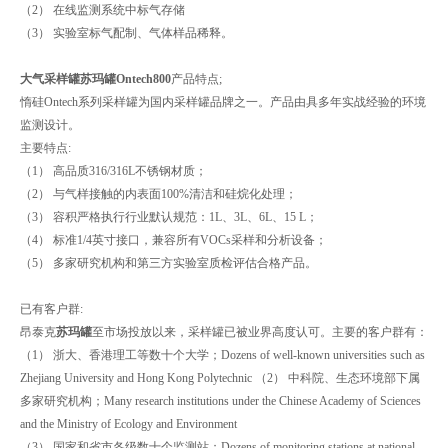
（2） 在线监测系统中标气存储
（3） 实验室标气配制、气体样品稀释。
大气采样罐苏玛罐Ontech800
产品特点;
惰硅Ontech系列采样罐为国内采样罐品牌之一。产品由具多年实战经验的环境
监测设计。
主要特点:
（1） 高品质316/316L不锈钢材质；
（2） 与气样接触的内表面100%清洁和硅烷化处理；
（3） 容积严格执行行业默认规范：1L、3L、6L、15 L；
（4） 标准1/4英寸接口，兼容所有VOCs采样和分析设备；
（5） 多家研究机构和第三方实验室质检评估合格产品。
已有客户群:
昂泰克
苏玛罐
至市场投放以来，采样罐已被业界高度认可。主要的客户群有：
（1） 浙大、香港理工等数十个大学；Dozens of well-known universities such as
Zhejiang University and Hong Kong Polytechnic （2） 中科院、生态环境部下属
多家研究机构；Many research institutions under the Chinese Academy of Sciences
and the Ministry of Ecology and Environment
（3） 国家和省市各级数十个监测站；Dozens of monitoring stations at national,