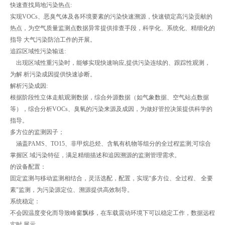
快速查找局地污染热点:
实现VOCs、恶臭气体及各环境要素的污染快速溯源，快速锁定高污染贡献的
热点，为空气质量监测点数据异常提供排查手段，科学化、系统化、精细化的
指导 大气污染防治工作的开展。
追踪区域性污染输送:
出现区域性重污染时，能够实现快速响应,提供污染连续的、跟踪性观测，
为解 析污染成因提供快速诊断。
解析污染成因:
根据阶段性立体走航观测数据，综合外源数据（如气象数据、空气站点数据
等），综合分析VOCs、臭氧的污染来源及成因，为做好管控决策提供科学的
指导。
多方位的监测因子；
涵盖PAMS、TO15、非甲烷总烃、含氧有机物等组分的全过程监测;可综合
掌握区 域污染特征，满足精细描述和追因溯源的监测管理需求。
的设备配置：
固定监测与移动监测相结合，灵活选配，配置，实现“多方位、全过程、 全要
素"监测，为污染源定位、溯源提供高效制导。
系统稳定：
不会因温度变化而导致峰窗飘移，在车载震动环境下可以稳定工作，数据远程
实时 展示。