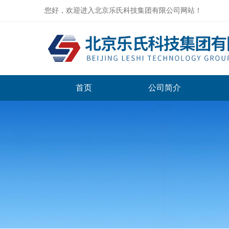
您好，欢迎进入北京乐氏科技集团有限公司网站！
首页
公司简介