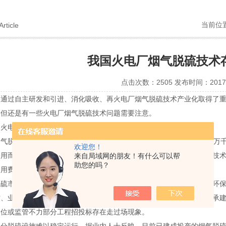
当前位
Article
我国火电厂烟气脱硫技术
点击次数：2505 发布时间：2017-
通过自主研发和引进、消化吸收、再火电厂烟气脱硫技术产业化取得了重
。但还是有一些火电厂烟气脱硫技术问题需要注意。
电厂烟气脱硫技术产业主要存在的问题：
脱硫技术自主能力仍较低。截止目前我国只有少数脱硫公司拥有30万千
欢迎您！
用而且消化吸收、再能力较弱。采用要向国外公司支付技术引进费和技术
来自局域网的朋友！有什么可以帮
助您的吗？
用费约3亿元。
市场监管急需加强。近几年由于脱硫市场急剧扩大一批从事脱硫的环保
才、业绩、融资能力等方面无明确规定脱硫公司良莠不齐一些脱硫公司承
到位或监管不力部分工程招投标存在走过场现象。