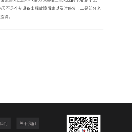
施实际投运率不足60％减排二氧化硫的作用没有*发
先天不足个别设备出现故障后难以及时修复；二是部分老
格监管。
我们
关于我们