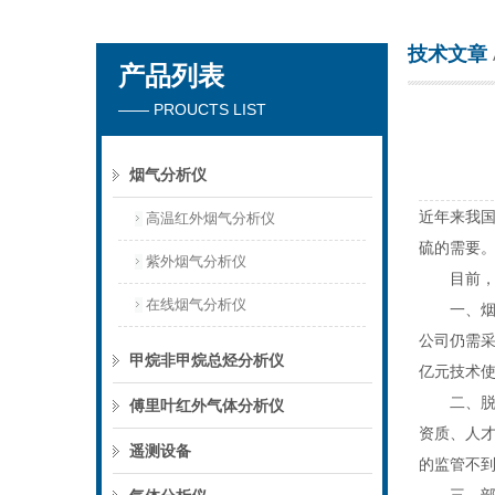
技术文章
产品列表
北京乐氏科技集团有限公司
—— PROUCTS LIST
烟气分析仪
近年来我国
高温红外烟气分析仪
硫的需要
紫外烟气分析仪
目前，火
在线烟气分析仪
一、烟气
公司仍需采
甲烷非甲烷总烃分析仪
亿元技术使
二、脱硫
傅里叶红外气体分析仪
资质、人
遥测设备
的监管不