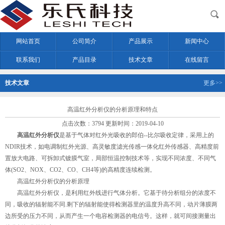
网站首页
公司简介
产品展示
新闻中心
联系我们
产品目录
技术文章
在线留言
技术文章
更多>>
高温红外分析仪的分析原理和特点
点击次数：3794 更新时间：2019-04-10
高温红外分析仪
是基于气体对红外光吸收的郎伯--比尔吸收定律，采用上的
NDIR技术，如电调制红外光源、高灵敏度滤光传感一体化红外传感器、高精度前
置放大电路、可拆卸式镀膜气室，局部恒温控制技术等，实现不同浓度、不同气
体(SO2、NOX、CO2、CO、CH4等)的高精度连续检测。
高温红外分析仪的分析原理
高温红外分析仪，是利用红外线进行气体分析。它基于待分析组分的浓度不
同，吸收的辐射能不同.剩下的辐射能使得检测器里的温度升高不同，动片薄膜两
边所受的压力不同，从而产生一个电容检测器的电信号。这样，就可间接测量出