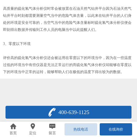
高质量的硫化氢气体分析仪时常会被放置在石油天然气钻井平台因为石油天然气
钻井平台时刻都需要测量空气当中的危险气体含量，以此来在钻井平台的人们身
处的环境是安全可靠的，当空气当中的危险气体含量标时硫化氢气体分析仪便会
即刻得出数据并传输到工作人员的电脑当中以此提醒人们。
3、零度以下环境
评价高的硫化氢气体分析仪还会被运用在零度以下的环境当中，因为在一些温度
过低的环境当中有些仪器是无法正常运行的而硫化氢气体分析仪却能够在零度以
下的环境当中正常的运转，能够帮助人们在极低的温度下得出较为的数据。
400-639-1125
热线电话
在线询价
首页
定位
留言