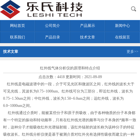
网站首页
公司简介
产品展示
新闻中心
联系我们
产品目录
技术文章
在线留言
技术文章
更多>>
红外线气体分析仪的原理和特点介绍
点击次数：4418 更新时间：2021-09-09
红外线是电磁波谱中的一段，介于可见光区和微波区之间，红外线的波长大于
可见光线，其波长为0.75~1000um。红外线可分为三部分，即近红外线，波长为
0.75~1.50um之间；中红外线，波长为1.50~6.0um之间；远红外线，波长为
6.0~1000um之间。
红外线通过介质时，能被某些分子和原子所吸收，由于各种物质的分子本身都
有一个特定的振动和转动频率，只有在红外线光谱的频率与分子本身的*频率一致
时，这种分子才能吸收红外光谱辐射能，该红外辐射的波长称为该种分子的特征
吸收波长。红外线分析仪便是基于被测介质对红外光有选择性吸收而建立的一种