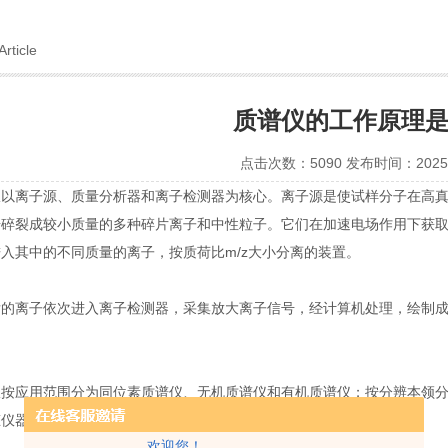
Article
质谱仪的工作原理
点击次数：5090 发布时间：2025-
离子源、质量分析器和离子检测器为核心。离子源是使试样分子在高真
步碎裂成较小质量的多种碎片离子和中性粒子。它们在加速电场作用下获
入其中的不同质量的离子，按质荷比m/z大小分离的装置。
离子依次进入离子检测器，采集放大离子信号，经计算机处理，绘制成
应用范围分为同位素质谱仪、无机质谱仪和有机质谱仪；按分辨本领分
态仪器。
欢迎您！