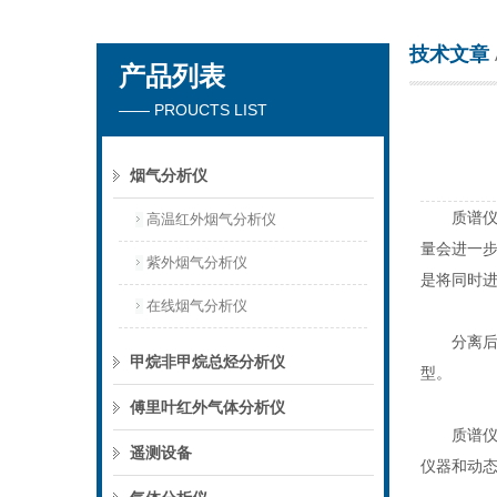
技术文章
产品列表
北京乐氏科技集团有限公司
—— PROUCTS LIST
烟气分析仪
质谱仪以
高温红外烟气分析仪
量会进一
紫外烟气分析仪
是将同时进
在线烟气分析仪
分离后的
甲烷非甲烷总烃分析仪
型。
傅里叶红外气体分析仪
质谱仪按
遥测设备
仪器和动