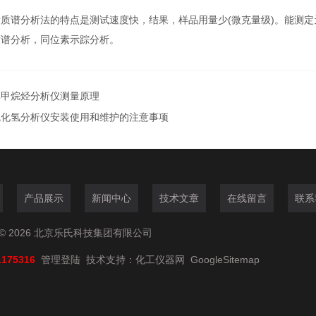
谱分析法的特点是测试速度快，结果，样品用量少(微克量级)。能测定
质谱分析，同位素示踪分析。
非甲烷烃分析仪测量原理
硫化氢分析仪安装使用和维护的注意事项
产品展示
新闻中心
技术文章
在线留言
联系
© 2026 北京乐氏科技集团有限公司
1175316
管理登陆
技术支持：
化工仪器网
GoogleSitemap