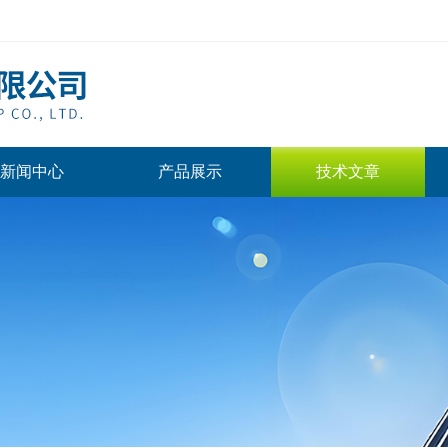
新闻中心
产品展示
技术文章