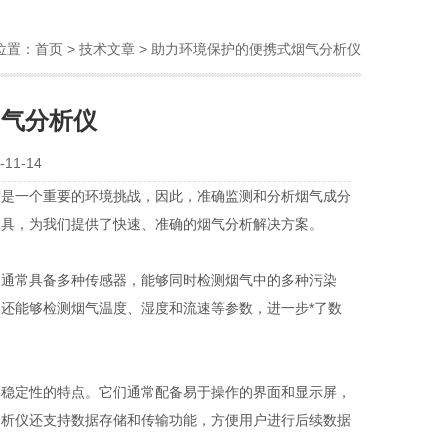
位置：
首页
>
技术文章
> 助力环境保护的便携式烟气分析仪
烟气分析仪
11-14
是一个重要的环境挑战，因此，准确监测和分析烟气成分
工具，为我们提供了快速、准确的烟气分析解决方案。
通常具备多种传感器，能够同时检测烟气中的多种污染
还能够检测烟气温度、湿度和流速等参数，进一步*了数
稳定性的特点。它们通常配备易于操作的界面和显示屏，
分析仪还支持数据存储和传输功能，方便用户进行后续数据