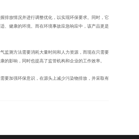
握排放情况并进行调整优化，以实现环保要求。同时，它
舒适、健康的环境。而在环境事故应急响应中，该产品更是
。
气监测方法需要消耗大量时间和人力资源，而现在只需要
健康的影响，同时也提高了监管机构和企业的工作效率。
需要加强环保意识，在源头上减少污染物排放，并采取有