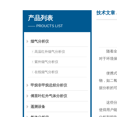
技术文章
产品列表
北京乐氏科技集团有限公司
—— PROUCTS LIST
烟气分析仪
随着全球
高温红外烟气分析仪
对于环境
紫外烟气分析仪
在线烟气分析仪
便携式烟
物，如二
甲烷非甲烷总烃分析仪
据分析的
傅里叶红外气体分析仪
这些分析
遥测设备
使得用户