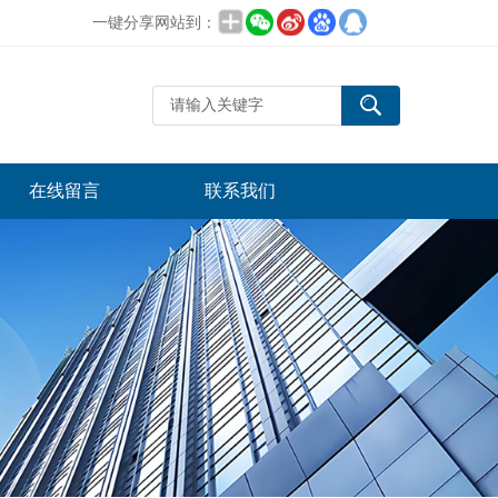
一键分享网站到：
在线留言
联系我们