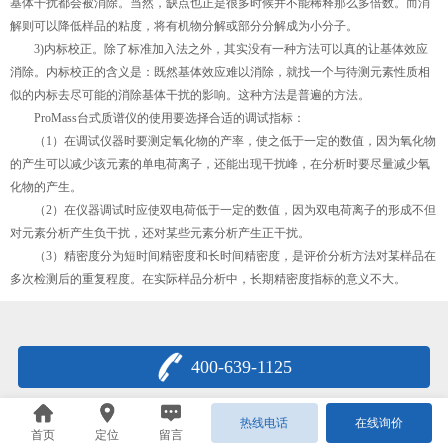
基体干扰都会被消除。当然，缺点也正是很多时候并不能稀释那么多倍数。而消
解则可以降低样品的粘度，将有机物分解或部分分解成为小分子。
3)内标校正。除了标准加入法之外，其实没有一种方法可以真的让基体效应
消除。内标校正的含义是：既然基体效应难以消除，就找一个与待测元素性质相
似的内标去尽可能的消除基体干扰的影响。这种方法是普遍的方法。
ProMass台式质谱仪的使用要选择合适的调试指标：
（1）在调试仪器时要测定氧化物的产率，使之低于一定的数值，因为氧化物
的产生可以减少该元素的单电荷离子，还能出现干扰峰，在分析时要尽量减少氧
化物的产生。
（2）在仪器调试时应使双电荷低于一定的数值，因为双电荷离子的形成不但
对元素分析产生负干扰，还对某些元素分析产生正干扰。
（3）精密度分为短时间精密度和长时间精密度，是评价分析方法对某样品在
多次检测后的重复程度。在实际样品分析中，长期精密度指标的意义不大。
400-639-1125
热线电话
在线询价
首页
定位
留言