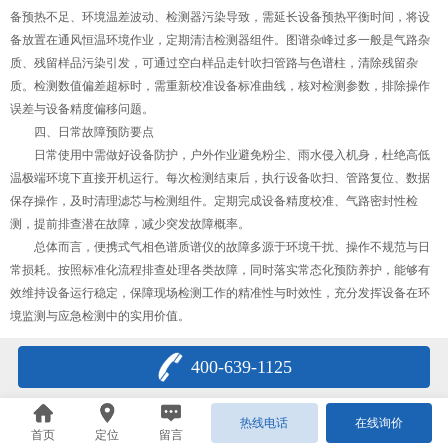
备预热不足、环境温差波动、检测器污染导致，需延长设备预热平衡时间，将设
备放置在通风恒温环境作业，定期清洁检测器组件。图谱杂峰过多一般是气路杂
质、残留样品污染引发，可通过空白样品走针吹扫管路与色谱柱，清除残留杂
质。检测数值偏差超标时，需重新校准设备标准曲线，核对检测参数，排除操作
误差与设备精度偏移问题。
四、日常故障预防要点
日常使用中需做好设备防护，户外作业避免粉尘、雨水侵入机身，杜绝高低
温极端环境下直接开机运行。每次检测结束后，执行设备吹扫、管路复位、数据
保存操作，及时清理滤芯与检测组件。定期完成设备精度校准、气路密封性检
测，提前排查潜在故障，减少突发故障概率。
总体而言，便携式气相色谱质谱仪的故障多源于环境干扰、操作不规范与日
常损耗。按照标准化流程排查处理各类故障，同时落实常态化预防养护，能够有
效维持设备运行稳定，保障现场检测工作的精准性与时效性，充分发挥设备在环
境监测与应急检测中的实用价值。
400-639-1125
热线电话
在线询价
首页
定位
留言