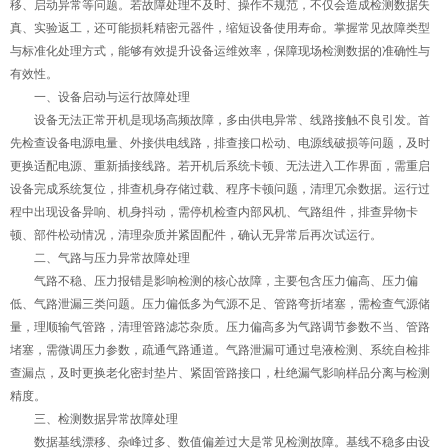
移、启动异常等问题。若故障处理不及时、操作不规范，不仅会造成检测数据失
真、实验返工，还可能损耗精密元器件，缩短设备使用寿命。掌握常见故障类型
与标准化处理方式，能够有效提升设备运维效率，保障现场检测数据的准确性与
有效性。
一、设备启动与运行故障处理
设备无法正常开机是现场高频故障，多由供电异常、线路接触不良引发。首
先检查设备电源电量、外接供电线路，排查接口松动、电源线破损等问题，及时
更换适配电源、重新插接线路。若开机后系统卡顿、无法进入工作界面，需重启
设备完成系统复位，排查机身存储过载、程序卡顿问题，清理冗余数据。运行过
程中出现设备异响、机身抖动，需停机检查内部风机、气路组件，排查异物卡
顿、部件松动情况，清理杂质并紧固配件，确认无异常后再次试运行。
二、气路与压力异常故障处理
气路不稳、压力报错是影响检测的核心故障，主要包含压力偏高、压力偏
低、气路泄漏三类问题。压力偏低多为气源不足、管路弯折堵塞，需检查气源储
量，理顺输气管路，清理管路滤芯杂质。压力偏高多为气路调节参数不当、管路
堵塞，需微调压力参数，疏通气路通道。气路泄漏可通过皂液检测、系统自检排
查漏点，及时更换老化密封垫片、紧固管路接口，杜绝漏气影响样品分离与检测
精度。
三、检测数据异常故障处理
数据基线漂移、杂峰过多、数值偏差过大是常见检测故障。基线不稳多由设