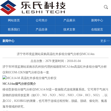
网站首页
公司简介
产品展示
新闻中心
联系我们
产品目录
技术文章
在线留言
新闻中心
更多>>
济宁市环境监测站采购高温红外多组分烟气分析仪MCA14m
点击次数：2679 更新时间：2018-01-04
济宁市环境监测站采购乐氏科技代理的
福德世MCA14m高温红外多组分烟气分析
仪
和
ECOM-J2KN烟气分析仪
各一套.
MCA14m烟气分析仪简介
移动型多组分烟气分析仪MCA14-M是一套抽取式连续测量系统。它可用于气体污
染物的连续排放监测（如CO，NO，N2O，NO2，NH3，CH4，HCl，SO2），以
及CO2，H2O和O2的测量，也可用于连续过程控制，脱硫、脱硝、催化剂、氨逃
逸等领域的研究。