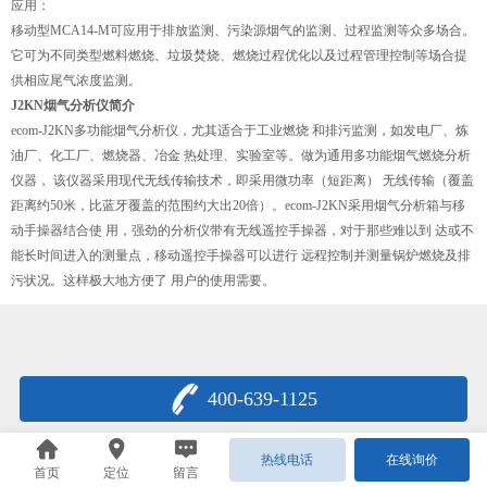
应用：
移动型MCA14-M可应用于排放监测、污染源烟气的监测、过程监测等众多场合。
它可为不同类型燃料燃烧、垃圾焚烧、燃烧过程优化以及过程管理控制等场合提
供相应尾气浓度监测。
J2KN烟气分析仪简介
ecom-J2KN多功能烟气分析仪，尤其适合于工业燃烧 和排污监测，如发电厂、炼
油厂、化工厂、燃烧器、冶金 热处理、实验室等。做为通用多功能烟气燃烧分析
仪器， 该仪器采用现代无线传输技术，即采用微功率（短距离） 无线传输（覆盖
距离约50米，比蓝牙覆盖的范围约大出20倍）。ecom-J2KN采用烟气分析箱与移
动手操器结合使 用，强劲的分析仪带有无线遥控手操器，对于那些难以到 达或不
能长时间进入的测量点，移动遥控手操器可以进行 远程控制并测量锅炉燃烧及排
污状况。这样极大地方便了 用户的使用需要。
400-639-1125
热线电话
在线询价
首页
定位
留言