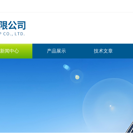
新闻中心
产品展示
技术文章