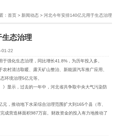
置：
首页
>
新闻动态
> 河北今年安排140亿元用于生态治理
于生态治理
01-22
用于强化生态治理，同比增长41.8%，为历年投入多。
点用于农村清洁取暖、露天矿山整治、新能源汽车推广应用、
生态环境治理5亿元等。
书面）》显示，过去的一年中，河北省共争取中央大气污染防
.5亿元，推动地下水采综合治理范围扩大到165个县（市、
完成营造林面积987万亩。财政资金的投入有力地推动了