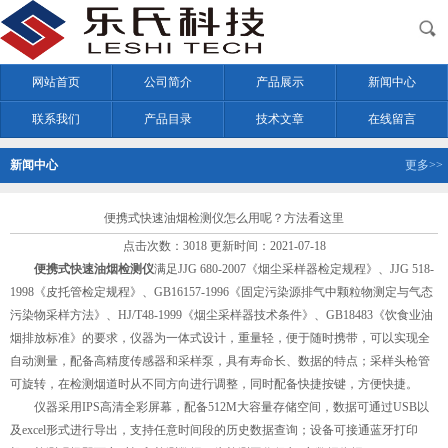
网站首页
公司简介
产品展示
新闻中心
联系我们
产品目录
技术文章
在线留言
新闻中心
更多>>
便携式快速油烟检测仪怎么用呢？方法看这里
点击次数：3018 更新时间：2021-07-18
便携式快速油烟检测仪
满足JJG 680-2007《烟尘采样器检定规程》、JJG 518-
1998《皮托管检定规程》、GB16157-1996《固定污染源排气中颗粒物测定与气态
污染物采样方法》、HJ/T48-1999《烟尘采样器技术条件》、GB18483《饮食业油
烟排放标准》的要求，仪器为一体式设计，重量轻，便于随时携带，可以实现全
自动测量，配备高精度传感器和采样泵，具有寿命长、数据的特点；采样头枪管
可旋转，在检测烟道时从不同方向进行调整，同时配备快捷按键，方便快捷。
仪器采用IPS高清全彩屏幕，配备512M大容量存储空间，数据可通过USB以
及excel形式进行导出，支持任意时间段的历史数据查询；设备可接通蓝牙打印