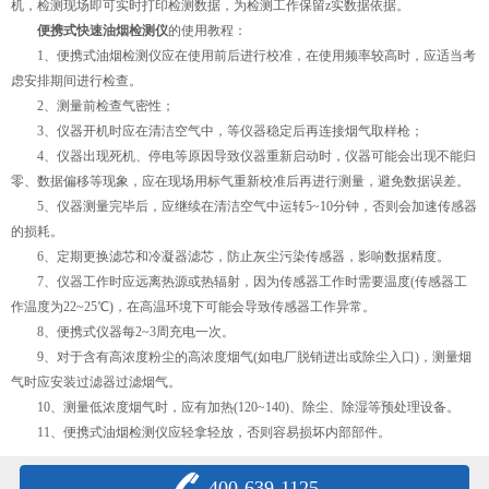
机，检测现场即可实时打印检测数据，为检测工作保留z实数据依据。
便携式快速油烟检测仪
的使用教程：
1、便携式油烟检测仪应在使用前后进行校准，在使用频率较高时，应适当考
虑安排期间进行检查。
2、测量前检查气密性；
3、仪器开机时应在清洁空气中，等仪器稳定后再连接烟气取样枪；
4、仪器出现死机、停电等原因导致仪器重新启动时，仪器可能会出现不能归
零、数据偏移等现象，应在现场用标气重新校准后再进行测量，避免数据误差。
5、仪器测量完毕后，应继续在清洁空气中运转5~10分钟，否则会加速传感器
的损耗。
6、定期更换滤芯和冷凝器滤芯，防止灰尘污染传感器，影响数据精度。
7、仪器工作时应远离热源或热辐射，因为传感器工作时需要温度(传感器工
作温度为22~25℃)，在高温环境下可能会导致传感器工作异常。
8、便携式仪器每2~3周充电一次。
9、对于含有高浓度粉尘的高浓度烟气(如电厂脱销进出或除尘入口)，测量烟
气时应安装过滤器过滤烟气。
10、测量低浓度烟气时，应有加热(120~140)、除尘、除湿等预处理设备。
11、便携式油烟检测仪应轻拿轻放，否则容易损坏内部部件。
400-639-1125