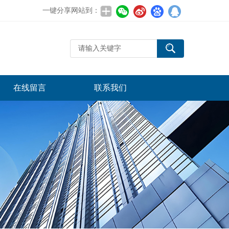
一键分享网站到：
在线留言
联系我们