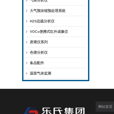
气体分析仪
大气预浓缩预处理系统
H2S总硫分析仪
VOCs便携式红外成像仪
质谱仪系列
色谱分析仪
备品配件
温室气体监测
网站首页