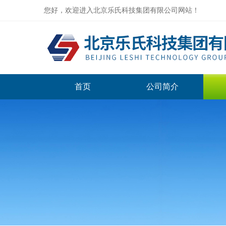
您好，欢迎进入北京乐氏科技集团有限公司网站！
首页
公司简介