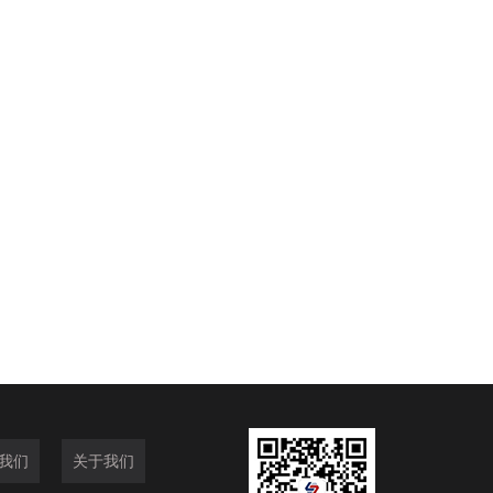
我们
关于我们