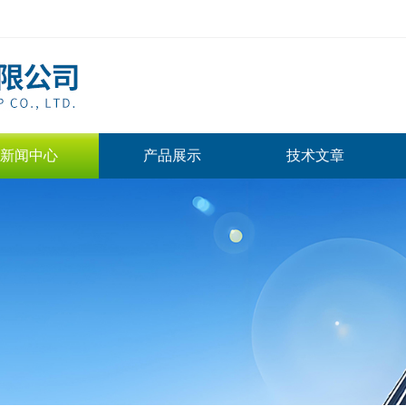
新闻中心
产品展示
技术文章