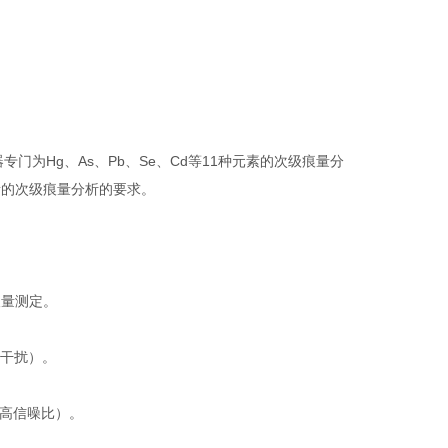
门为Hg、As、Pb、Se、Cd等11种元素的次级痕量分
素的次级痕量分析的要求。
痕量测定。
干扰）。
高信噪比）。