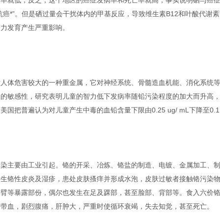
亡率就低，反之，这个地区的癌症发病率和死亡率就高，事实说明硒与癌
抗癌*”。但是硒过量会干扰体内的甲基反应，导致维生素B12和叶酸代
智力发育产生严重影响。
体危害较大的一种重金属，它对神经系统、骨髓造血机能、消化系统等
的敏感性，研究表明儿童的智力低下发病率随铅污染程度的加大而升高，儿童体内
国把普遍认为对儿童产生中毒的血铅含量下限由0.25 ug/ mL下降至0.1 ug
主要由工业引起。铬的开采、冶炼、铬盐的制造、电镀、金属加工、制
发生铬性皮炎及湿疹，患处皮肤搔痒并形成水泡，皮肤过敏者接触铬污染物
前臂等暴露部份，偶尔也发生在足及踝部，甚至脸部、背部等。食入六价
时带血，剧烈腹痛，肝肿大，严重时使循环衰竭，失去知觉，甚至死亡。