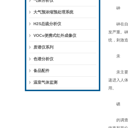
气体分析仪
砷
大气预浓缩预处理系统
H2S总硫分析仪
砷在自然
发严重。
VOCs便携式红外成像仪
统，刺激
质谱仪系列
汞
色谱分析仪
备品配件
汞主要在
递进入人
温室气体监测
用。
硒
的调查资