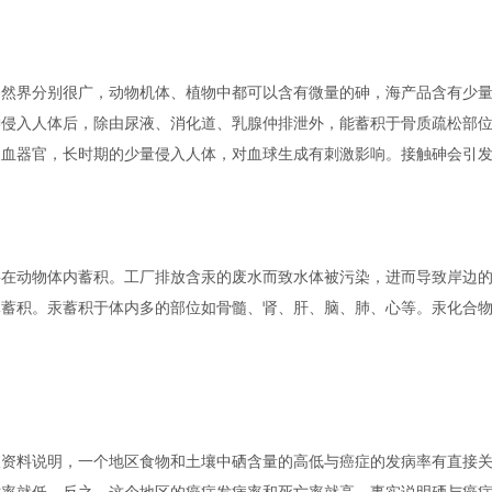
界分别很广，动物机体、植物中都可以含有微量的砷，海产品含有少量
砷侵入人体后，除由尿液、消化道、乳腺仲排泄外，能蓄积于骨质疏松部
造血器官，长时期的少量侵入人体，对血球生成有刺激影响。接触砷会引
动物体内蓄积。工厂排放含汞的废水而致水体被污染，进而导致岸边的
体蓄积。汞蓄积于体内多的部位如骨髓、肾、肝、脑、肺、心等。汞化合
料说明，一个地区食物和土壤中硒含量的高低与癌症的发病率有直接关