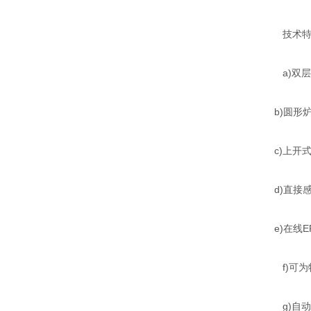
技术特
a)双层不
b)圆形
c)上开
d)直接
e)在线E
f)可为
g)自动