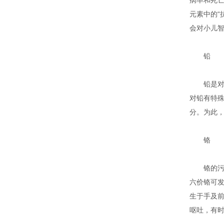
病率和死
元素中的“
会对小儿
铅
铅是对人
对铅有特殊
分。为此，美
铬
铬的污染
六价铬可
生于手及
呕吐，有