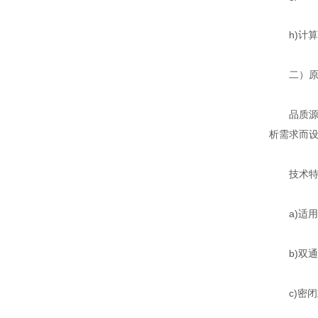
h)计算
二）原子荧
品质源于用
析需求而
技术特
a)适用于
b)双通
c)密闭