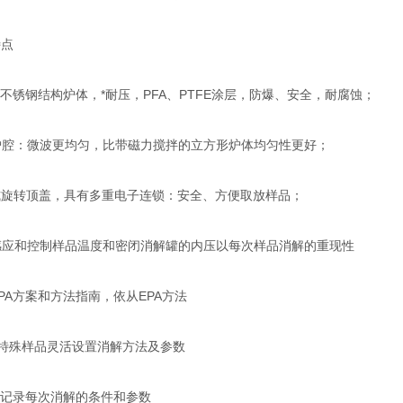
点
锈钢结构炉体，*耐压，PFA、PTFE涂层，防爆、安全，耐腐蚀；
炉腔：微波更均匀，比带磁力搅拌的立方形炉体均匀性更好；
式旋转顶盖，具有多重电子连锁：安全、方便取放样品；
感应和控制样品温度和密闭消解罐的内压以每次样品消解的重现性
PA方案和方法指南，依从EPA方法
特殊样品灵活设置消解方法及参数
记录每次消解的条件和参数