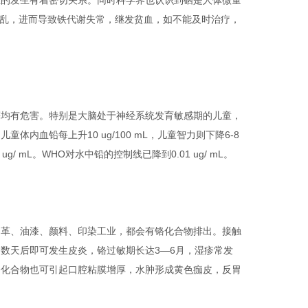
症的发生有着密切关系。同时科学界也认识到硒是人体微量
谢紊乱，进而导致铁代谢失常，继发贫血，如不能及时治疗，
均有危害。特别是大脑处于神经系统发育敏感期的儿童，
血铅每上升10 ug/100 mL，儿童智力则下降6-8
/ mL。WHO对水中铅的控制线已降到0.01 ug/ mL。
革、油漆、颜料、印染工业，都会有铬化合物排出。接触
数天后即可发生皮炎，铬过敏期长达3—6月，湿疹常发
铬化合物也可引起口腔粘膜增厚，水肿形成黄色痂皮，反胃