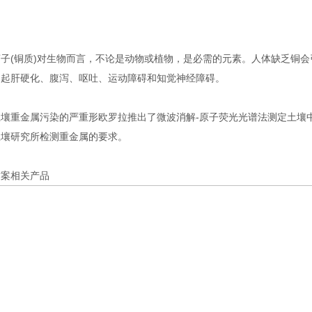
(铜质)对生物而言，不论是动物或植物，是必需的元素。人体缺乏铜会
引起肝硬化、腹泻、呕吐、运动障碍和知觉神经障碍。
重金属污染的严重形欧罗拉推出了微波消解-原子荧光光谱法测定土壤中
土壤研究所检测重金属的要求。
案相关产品