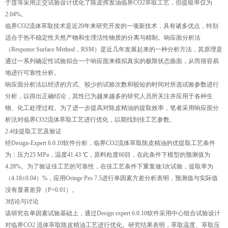
于莲等采用正交试验设计优化了陈皮挥发油临界CO2萃取工艺，但提取率仅为
2.04%。
临界CO2流体萃取技术是近20年来研究开发的一项新技术，具有诸多优点，特别
适合于热不稳定性天然产物和生理活性物质的分离与精制。响应面分析法
（Response Surface Method，RSM）是近几年发展起来的一种分析方法，其原理是
通过一系列确定性试验拟合一个响应面来模拟真实的极限状态曲面，从而很容易
地进行可靠性分析。
响应面分析法以经济的方式、较少的试验次数和较短的时间对所选试验参数进行
分析，以得出正确结论，其性已为越来越多的研究人员所关注并应用于各种生
物、化工处理过程。为了进一步提高对陈皮精油的提取效率，笔者采用响应面分
析法对临界CO2流体萃取工艺进行优化，以期找到佳工艺参数。
2.4佳提取工艺及验证
经Design-Expert 6.0.10软件分析，临界CO2流体萃取陈皮精油的优提取工艺条件
为：压力25 MPa，温度41.43 ℃，原料粒度60目，在此条件下模型的预测值为
4.28%。为了验证佳工艺的可靠性，在佳工艺条件下重复做3次试验，提取率为
（4.18±0.04）%，应用Oringe Pro 7.5进行单因素方差分析表明，预测值与实际值
没有显著差异（P=0.01）。
3结论与讨论
该研究在单因素试验基础上，通过Design expert 6.0.10软件采用中心组合试验设计
对临界CO2 流体萃取陈皮精油工艺进行优化。研究结果表明，萃取温度、萃取压