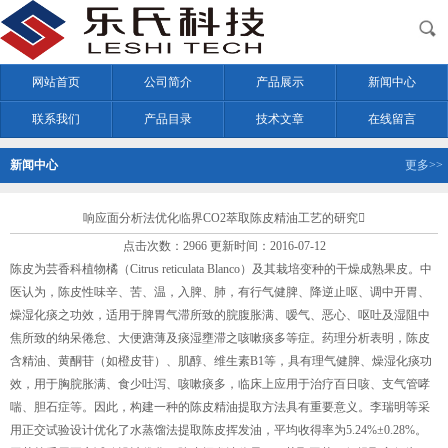
网站首页
公司简介
产品展示
新闻中心
联系我们
产品目录
技术文章
在线留言
新闻中心
更多>>
响应面分析法优化临界CO2萃取陈皮精油工艺的研究
点击次数：2966 更新时间：2016-07-12
陈皮为芸香科植物橘（Citrus reticulata Blanco）及其栽培变种的干燥成熟果皮。中
医认为，陈皮性味辛、苦、温，入脾、肺，有行气健脾、降逆止呕、调中开胃、
燥湿化痰之功效，适用于脾胃气滞所致的脘腹胀满、嗳气、恶心、呕吐及湿阻中
焦所致的纳呆倦怠、大便溏薄及痰湿壅滞之咳嗽痰多等症。药理分析表明，陈皮
含精油、黄酮苷（如橙皮苷）、肌醇、维生素B1等，具有理气健脾、燥湿化痰功
效，用于胸脘胀满、食少吐泻、咳嗽痰多，临床上应用于治疗百日咳、支气管哮
喘、胆石症等。因此，构建一种的陈皮精油提取方法具有重要意义。李瑞明等采
用正交试验设计优化了水蒸馏法提取陈皮挥发油，平均收得率为5.24%±0.28%。