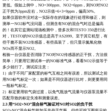
更低。假如上例中，NO=300ppm、NO2=6ppm，则NO对NO2
正干扰为3ppm左右，NO2示值=6+3=9ppm，偏高50%。
如果仪器软件没对这一实际存在的现象进行处理和修正，则
测单一NO2标气没问题，但测含有NO的混合气时总是偏高
的！在其它监测站现场检测中，曾多次和TESTO 350进行比
对，TESTO的NO2示值总是高于AS2099。至于其它机型，有
些干脆不装NO2传感器，有些虽装了，但只显示氮氧化物
NOx而不显示NO2。
检验一台仪器是否消除了NO对NO2传感器的正干扰，方法很
简单：只要用它测试单一的NO标准气体，看看NO2示值等于
多少就行了。测试应注意：
1）由于不同厂家配置的标气互相之间有误差，所以测试之前
用NO标气标定一次；如果是不同仪器进行比对，则更要用同
一瓶标气标定。
2）标定要用软气袋过渡，以免气瓶放气流量与仪器泵流量不
匹配导致的标定失准和测量误差。
2.3 用“SO2+NO”混合标气验证对NO对SO2的负干扰
SO2+NO”混合标气能加压共存于气瓶，但也可按下图所示的