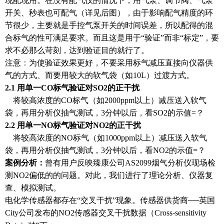
现配现用。在没有配气仪的情况下，用气泵、调节阀、气泵
开关、秒表也可配气（详见后图），由于影响配气精度的环
节很少，主要就是手控气泵开关的时间误差，所以配得的混
合标气的性可满足要求。而且这是用于“验证”而非“标定”，要
求不必那么苛刻，达到验证目的就行了。
注意：为使验证效果更好，不要采用标气减压直接向仪器供
气的方式、而要用较大的软气袋（如10L）过渡方式。
2.1 用单一CO标气验证对SO2的正干扰
将较高浓度的CO标气（如2000ppm以上）减压送入软气
袋，再用分析仪抽气测试，3分钟以后，看SO2的示值=？
2.2 用单一NO标气验证对NO2的正干扰
将较高浓度的NO标气（如1000ppm以上）减压送入软气
袋，再用分析仪抽气测试，3分钟以后，看NO2的示值=？
案例分析：
曾有用户反映臻康公司AS2099烟气分析仪现场检
测NO2偏低的的问题。对此，我们进行了理论分析、仪器复
查、模拟测试。
电化学传感器都存在“交叉干扰”现象。传感器供货商──英国
City公司发布的NO2传感器交叉干扰数据（Cross-sensitivity