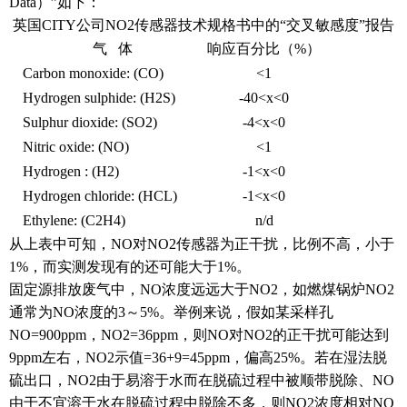
Data）”如下：
英
国
CITY
公司
NO2
传
感器技
术规
格
书
中的
“
交叉敏感度
”
报
告
气
体
响应百分比（
%
）
Carbon monoxide: (CO)
<1
Hydrogen sulphide: (H2S)
-40<x<0
Sulphur dioxide: (SO2)
-4<x<0
Nitric oxide: (NO)
<1
Hydrogen : (H2)
-1<x<0
Hydrogen chloride: (HCL)
-1<x<0
Ethylene: (C2H4)
n/d
从上表中可知，NO对NO2传感器为正干扰，比例不高，小于
1%，而实测发现有的还可能大于1%。
固定源排放废气中，NO浓度远远大于NO2，如燃煤锅炉NO2
通常为NO浓度的3～5%。举例来说，假如某采样孔
NO=900ppm，NO2=36ppm，则NO对NO2的正干扰可能达到
9ppm左右，NO2示值=36+9=45ppm，偏高25%。若在湿法脱
硫出口，NO2由于易溶于水而在脱硫过程中被顺带脱除、NO
由于不宜溶于水在脱硫过程中脱除不多，则NO2浓度相对NO