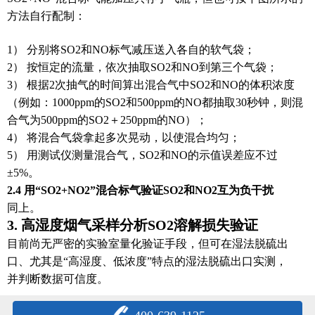
方法自行配制：
1） 分别将SO2和NO标气减压送入各自的软气袋；
2） 按恒定的流量，依次抽取SO2和NO到第三个气袋；
3） 根据2次抽气的时间算出混合气中SO2和NO的体积浓度
（例如：1000ppm的SO2和500ppm的NO都抽取30秒钟，则混
合气为500ppm的SO2＋250ppm的NO）；
4） 将混合气袋拿起多次晃动，以使混合均匀；
5） 用测试仪测量混合气，SO2和NO的示值误差应不过
±5%。
2.4 用“SO2+NO2”混合标气验证SO2和NO2互为负干扰
同上。
3. 高湿度烟气采样分析SO2溶解损失验证
目前尚无严密的实验室量化验证手段，但可在湿法脱硫出
口、尤其是“高湿度、低浓度”特点的湿法脱硫出口实测，
并判断数据可信度。