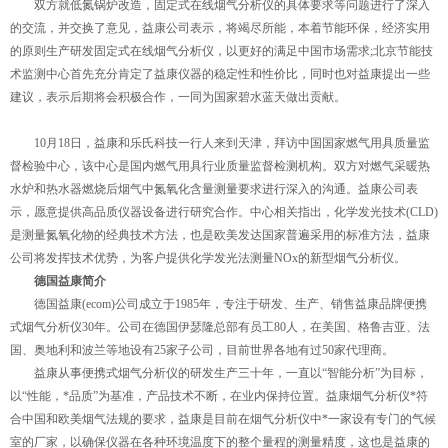
双方就低氮锅炉改造，固定式在线烟气分析仪的具体要求等问题进行了深入
的交流，并交换了意见，益康公司表示，将竭尽所能，本着节能环保，经济实用
的原则生产研发固定式在线烟气分析仪，以更好的满足中国市场需求;北京节能技
术监测中心首先充分肯定了益康仪器的稳定性和性价比，同时也对益康提出一些
建议，表示后期将会积极合作，一同为国家碧水蓝天做出贡献。
10月18日，益康和乐氏科技一行人来到天津，拜访中国国家燃气用具质量监
督检验中心，该中心是国内燃气用具行业质量监督检测机构。双方对燃气采暖热
水炉和热水器燃烧后烟气中氮氧化含量测量要求进行深入的沟通。益康公司表
示，愿意提供高品质仪器设备进行研究合作。中心相关指出，化学发光技术(CLD)
是测量氮氧化物的经典技术方法，也是欧美发达国家普遍采用的标准方法，益康
公司将发挥技术优势，为客户提供化学发光法测量NOx的新型烟气分析仪。
德国益康简介
德国益康(ecom)公司成立于1985年，专注于研发、生产、销售益康品牌便携
式烟气分析仪30年。公司在德国伊瑟隆总部有员工80人，在美国、格鲁吉亚、法
国、奥地利和波兰等地设有25家子公司，目前世界各地有过50家代理商。
益康从事便携式烟气分析仪的研发生产三十年，一直以“智能分析”为目标，
以“性能，*品质”为基准，产品技术不断，在业内保持位置。益康烟气分析仪*符
合中国和欧美烟气法规的要求，益康是目前在烟气分析仪中*一家设有专门的气候
室的厂家，以确保仪器在各种环境温度下的整个量程的测量精度，这也是益康的