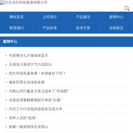
网站首页
公司简介
产品展示
新闻中心
联系我们
产品目录
技术文章
在线留言
新闻中心
句容整治七大领域保蓝天
玉溪深入推进大气污染防治
四大环保风暴来袭！你准备好了吗？
服务民营企业绿色发展
马鞍山市打赢蓝天保卫战有了“作战图”
垃圾处理量翻番烟囱不再冒“白烟”
河北三大行业低排放改造完成大半
采样人员的“战场”
推窗一眼就望得见东西山