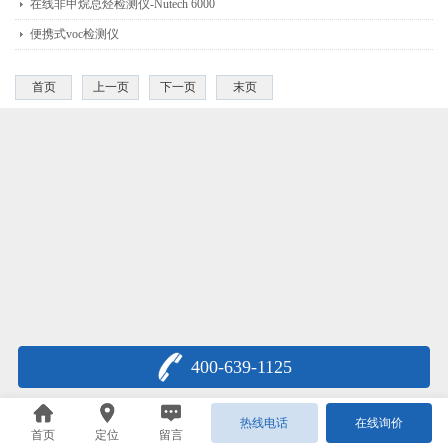
在线非甲烷总烃检测仪-Nutech 6000
便携式voc检测仪
首页
上一页
下一页
末页
400-639-1125
热线电话
在线询价
首页
定位
留言