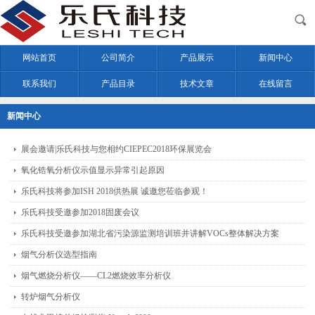
网站首页
公司简介
产品展示
新闻中心
联系我们
产品目录
技术文章
在线留言
新闻中心
展会邀请|乐氏科技与您相约CIEPEC2018环保展览会
氧化锆氧分析仪示值显示异常引起原因
乐氏科技将参加ISH 2018供热展 诚邀您莅临参观！
乐氏科技受邀参加2018固废会议
乐氏科技受邀参加湖北省污染源监测培训班并讲解VOCs整体解决方案
烟气分析仪选型指南
烟气燃烧分析仪——CL2燃烧效率分析仪
转炉烟气分析仪