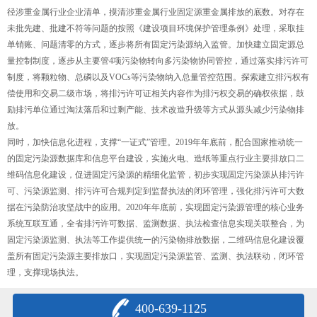
径涉重金属行业企业清单，摸清涉重金属行业固定源重金属排放的底数。对存在
未批先建、批建不符等问题的按照《建设项目环境保护管理条例》处理，采取挂
单销账、问题清零的方式，逐步将所有固定污染源纳入监管。加快建立固定源总
量控制制度，逐步从主要管4项污染物转向多污染物协同管控，通过落实排污许可
制度，将颗粒物、总磷以及VOCs等污染物纳入总量管控范围。探索建立排污权有
偿使用和交易二级市场，将排污许可证相关内容作为排污权交易的确权依据，鼓
励排污单位通过淘汰落后和过剩产能、技术改造升级等方式从源头减少污染物排
放。
同时，加快信息化进程，支撑“一证式”管理。2019年年底前，配合国家推动统一
的固定污染源数据库和信息平台建设，实施火电、造纸等重点行业主要排放口二
维码信息化建设，促进固定污染源的精细化监管，初步实现固定污染源从排污许
可、污染源监测、排污许可合规判定到监督执法的闭环管理，强化排污许可大数
据在污染防治攻坚战中的应用。2020年年底前，实现固定污染源管理的核心业务
系统互联互通，全省排污许可数据、监测数据、执法检查信息实现关联整合，为
固定污染源监测、执法等工作提供统一的污染物排放数据，二维码信息化建设覆
盖所有固定污染源主要排放口，实现固定污染源监管、监测、执法联动，闭环管
理，支撑现场执法。
400-639-1125