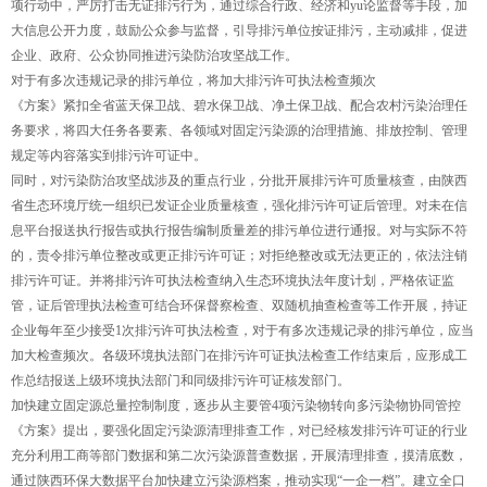
项行动中，严厉打击无证排污行为，通过综合行政、经济和yu论监督等手段，加
大信息公开力度，鼓励公众参与监督，引导排污单位按证排污，主动减排，促进
企业、政府、公众协同推进污染防治攻坚战工作。
对于有多次违规记录的排污单位，将加大排污许可执法检查频次
《方案》紧扣全省蓝天保卫战、碧水保卫战、净土保卫战、配合农村污染治理任
务要求，将四大任务各要素、各领域对固定污染源的治理措施、排放控制、管理
规定等内容落实到排污许可证中。
同时，对污染防治攻坚战涉及的重点行业，分批开展排污许可质量核查，由陕西
省生态环境厅统一组织已发证企业质量核查，强化排污许可证后管理。对未在信
息平台报送执行报告或执行报告编制质量差的排污单位进行通报。对与实际不符
的，责令排污单位整改或更正排污许可证；对拒绝整改或无法更正的，依法注销
排污许可证。并将排污许可执法检查纳入生态环境执法年度计划，严格依证监
管，证后管理执法检查可结合环保督察检查、双随机抽查检查等工作开展，持证
企业每年至少接受1次排污许可执法检查，对于有多次违规记录的排污单位，应当
加大检查频次。各级环境执法部门在排污许可证执法检查工作结束后，应形成工
作总结报送上级环境执法部门和同级排污许可证核发部门。
加快建立固定源总量控制制度，逐步从主要管4项污染物转向多污染物协同管控
《方案》提出，要强化固定污染源清理排查工作，对已经核发排污许可证的行业
充分利用工商等部门数据和第二次污染源普查数据，开展清理排查，摸清底数，
通过陕西环保大数据平台加快建立污染源档案，推动实现“一企一档”。建立全口