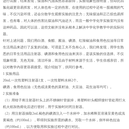
进行试验，结果发现，煤油和汽油虽然容易获得，实验现象也很明显，但却比四
氯化碳更容易挥发，对人体也有一定的伤害。在使用的过程中还有一股难闻的气
味，不仅污染环境，还会分散学生观察实验的注意力；无味煤油和正己烷也易挥
发，也有毒，对人体的伤害比煤油和汽油还大，而且一般中学化学实验室均没有
这种药品。因此可以说，这些文献并没有从根本上解决中学化学教学中的实际问
题。
针对上述问题，我们用白酒、食醋、酱油、碘酒、红辣椒油和食用色拉油等日常
生活用品来进行了反复的试验。可谓是工夫不负有心人，我们终发现，用学生熟
悉的日常生活用品注射器、碘酒和食用色拉油来演示，是该实验的佳选择。不仅
现象明显、无色无味、清洁环保，而且由于材料来源于生活，学生倍感亲切，所
以对教学内容更容易接受。现介绍如下，供同行参考。
1 实验用品
20mL一次性塑料注射器1支，一次性塑料水杯2个。
碘酒，食用色拉油（无色或淡黄色的菜籽油、大豆油、花生油等均可）。
2 实验准备
（1）用钳子将注射器针头上的不锈钢针管拔掉，将塑料针头帽焊接针管处用打火
机火焰加热熔化后进行密封，用于实验时封闭注射器。
（2）用注射器抽取2mL褐色的碘酒注入一个水杯中，加水稀释至溶液呈黄色或浅
黄褐色（约100mL），即得到实验所需的碘水。另取一个水杯，倒半杯色拉油
（约100mL），以方便取用和实验过程中进行对比。