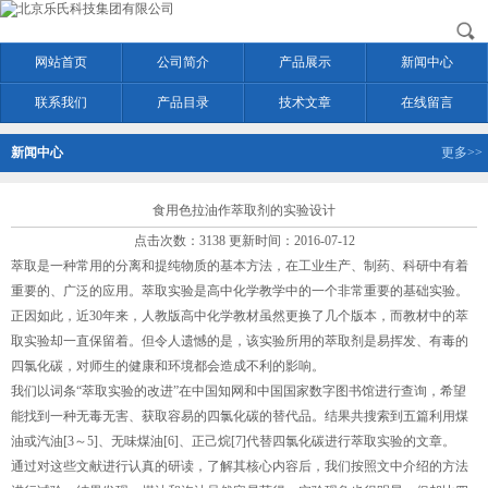
网站首页
公司简介
产品展示
新闻中心
联系我们
产品目录
技术文章
在线留言
新闻中心
更多>>
食用色拉油作萃取剂的实验设计
点击次数：3138 更新时间：2016-07-12
萃取是一种常用的分离和提纯物质的基本方法，在工业生产、制药、科研中有着
重要的、广泛的应用。萃取实验是高中化学教学中的一个非常重要的基础实验。
正因如此，近30年来，人教版高中化学教材虽然更换了几个版本，而教材中的萃
取实验却一直保留着。但令人遗憾的是，该实验所用的萃取剂是易挥发、有毒的
四氯化碳，对师生的健康和环境都会造成不利的影响。
我们以词条“萃取实验的改进”在中国知网和中国国家数字图书馆进行查询，希望
能找到一种无毒无害、获取容易的四氯化碳的替代品。结果共搜索到五篇利用煤
油或汽油[3～5]、无味煤油[6]、正己烷[7]代替四氯化碳进行萃取实验的文章。
通过对这些文献进行认真的研读，了解其核心内容后，我们按照文中介绍的方法