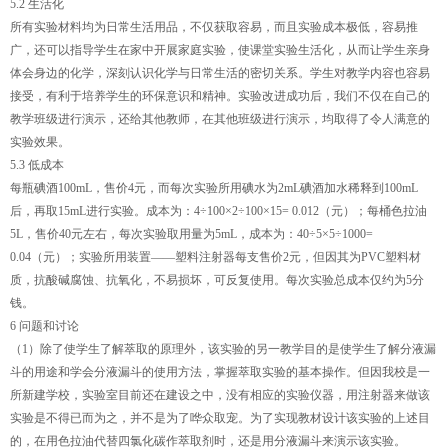
5.2 生活化
所有实验材料均为日常生活用品，不仅获取容易，而且实验成本极低，容易推
广，还可以指导学生在家中开展家庭实验，使课堂实验生活化，从而让学生亲身
体会身边的化学，深刻认识化学与日常生活的密切关系。学生对教学内容也容易
接受，有利于培养学生的环保意识和精神。实验改进成功后，我们不仅在自己的
教学班级进行演示，还给其他教师，在其他班级进行演示，均取得了令人满意的
实验效果。
5.3 低成本
每瓶碘酒100mL，售价4元，而每次实验所用碘水为2mL碘酒加水稀释到100mL
后，再取15mL进行实验。成本为：4÷100×2÷100×15= 0.012（元）；每桶色拉油
5L，售价40元左右，每次实验取用量为5mL，成本为：40÷5×5÷1000=
0.04（元）；实验所用装置——塑料注射器每支售价2元，但因其为PVC塑料材
质，抗酸碱腐蚀、抗氧化，不易损坏，可反复使用。每次实验总成本仅约为5分
钱。
6 问题和讨论
（1）除了使学生了解萃取的原理外，该实验的另一教学目的是使学生了解分液漏
斗的用途和学会分液漏斗的使用方法，掌握萃取实验的基本操作。但因我校是一
所新建学校，实验室目前还在建设之中，没有相应的实验仪器，用注射器来做该
实验是不得已而为之，并不是为了哗众取宠。为了实现教材设计该实验的上述目
的，在用色拉油代替四氯化碳作萃取剂时，还是用分液漏斗来演示该实验。