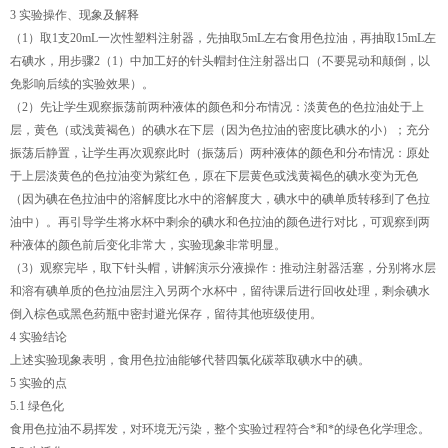
3 实验操作、现象及解释
（1）取1支20mL一次性塑料注射器，先抽取5mL左右食用色拉油，再抽取15mL左
右碘水，用步骤2（1）中加工好的针头帽封住注射器出口（不要晃动和颠倒，以
免影响后续的实验效果）。
（2）先让学生观察振荡前两种液体的颜色和分布情况：淡黄色的色拉油处于上
层，黄色（或浅黄褐色）的碘水在下层（因为色拉油的密度比碘水的小）；充分
振荡后静置，让学生再次观察此时（振荡后）两种液体的颜色和分布情况：原处
于上层淡黄色的色拉油变为紫红色，原在下层黄色或浅黄褐色的碘水变为无色
（因为碘在色拉油中的溶解度比水中的溶解度大，碘水中的碘单质转移到了色拉
油中）。再引导学生将水杯中剩余的碘水和色拉油的颜色进行对比，可观察到两
种液体的颜色前后变化非常大，实验现象非常明显。
（3）观察完毕，取下针头帽，讲解演示分液操作：推动注射器活塞，分别将水层
和溶有碘单质的色拉油层注入另两个水杯中，留待课后进行回收处理，剩余碘水
倒入棕色或黑色药瓶中密封避光保存，留待其他班级使用。
4 实验结论
上述实验现象表明，食用色拉油能够代替四氯化碳萃取碘水中的碘。
5 实验的点
5.1 绿色化
食用色拉油不易挥发，对环境无污染，整个实验过程符合*和*的绿色化学理念。