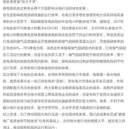
装机将更加“供大于求”。
煤电装机的过剩将从两个方面影响火电行业的绿色发展：
首先是影响机组脱硝设施的运行效率。在电力需求增长放缓而电力供应持续高速
增长的大背景下，我国燃煤发电机组的年发电小时数持续下降。据报道，2015年
火电机组平均发电小时数为4329小时，同比降低410小时，为1978年以来低水平。
发电小时数的降低意味着燃煤发电机组在低负荷下的运行时间更长，而低负荷运
行造成的烟气温度偏低会导致燃煤机组烟气脱硝装置退出运行，导致脱硝效率由
正常的60%—70%降低为零。虽然近年来随着烟气脱硝技术的发展，已有烟气脱硝
全工况运行的案例，但是在低负荷工况下，烟气脱硝系统不能发挥佳效率，整个
发电系统的能效也将受到影响。因此，煤电装机的过剩必将影响燃煤机组的平均
运行负荷，从而影响污染物减排的实际效果。
其次增加了火电的总体成本。在增长率有限的电力市场里，每新建一座火电机
组，都意味着分走一块已有机组的“蛋糕”。而在电力市场化改革未完成前，市场
的调配能力无法有效发挥，绝大多数企业都将面临着高企的成本。虽然环保电价
和低排放电价将在很大程度上降低发电企业的成本，但是有助于发挥企业减排主
观能动性的排污权交易等经济政策的实施效果将受到更大制约。来看，不利于构
建火电行业改进技术、提升管理手段，主动寻求更大幅度的污染物削减。
综上所述，为了推动我国火电行业进一步实现绿色发展，我们必须要在完成“燃煤
电厂低排放和节能改造”任务的基础上，从控制火电行业的规模入手，抓好准入和
淘汰，推动现有机组的运行和治污：