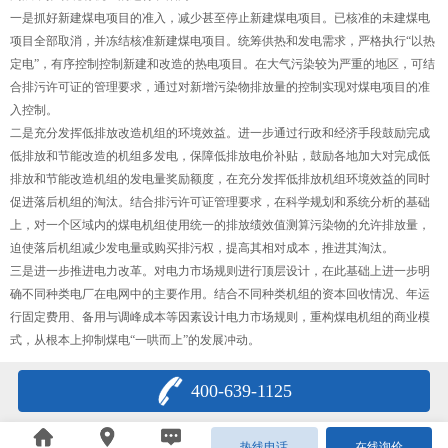
一是抓好新建煤电项目的准入，减少甚至停止新建煤电项目。已核准的未建煤电
项目全部取消，并冻结核准新建煤电项目。统筹供热和发电需求，严格执行“以热
定电”，有序控制控制新建和改造的热电项目。在大气污染较为严重的地区，可结
合排污许可证的管理要求，通过对新增污染物排放量的控制实现对煤电项目的准
入控制。
二是充分发挥低排放改造机组的环境效益。进一步通过行政和经济手段鼓励完成
低排放和节能改造的机组多发电，保障低排放电价补贴，鼓励各地加大对完成低
排放和节能改造机组的发电量奖励额度，在充分发挥低排放机组环境效益的同时
促进落后机组的淘汰。结合排污许可证管理要求，在科学规划和系统分析的基础
上，对一个区域内的煤电机组使用统一的排放绩效值测算污染物的允许排放量，
迫使落后机组减少发电量或购买排污权，提高其相对成本，推进其淘汰。
三是进一步推进电力改革。对电力市场规则进行顶层设计，在此基础上进一步明
确不同种类电厂在电网中的主要作用。结合不同种类机组的资本回收情况、年运
行固定费用、备用与调峰成本等因素设计电力市场规则，重构煤电机组的商业模
式，从根本上抑制煤电“一哄而上”的发展冲动。
400-639-1125
热线电话
在线询价