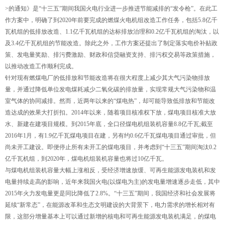
>的通知》是“十三五”期间我国火电行业进一步推进节能减排的“发令枪”。在此工
作方案中，明确了到2020年前要完成的燃煤火电机组改造工作任务，包括5.8亿千
瓦机组的低排放改造、1.1亿千瓦机组的达标排放治理和0.2亿千瓦机组的淘汰，以
及3.4亿千瓦机组的节能改造。除此之外，工作方案还提出了制定落实电价补贴政
策、发电量奖励、排污费激励、财政和信贷融资支持、排污权交易等政策措施，
以推动改造工作顺利完成。
针对现有燃煤电厂的低排放和节能改造将在很大程度上减少其大气污染物排放
量，并通过降低单位发电煤耗减少二氧化碳的排放量，实现常规大气污染物和温
室气体的协同减排。然而，近两年以来的“煤电热”，却可能导致低排放和节能改
造达成的效果大打折扣。2014年以来，随着项目核准权下放，煤电项目核准大放
水、新建在建项目规模。到2015年底，全口径煤电机组装机容量8.8亿千瓦;截至
2016年1月，有1.9亿千瓦煤电项目在建，另有约0.6亿千瓦煤电项目通过审批，但
尚未开工建设。即便停止所有未开工的煤电项目，并考虑到“十三五”期间淘汰0.2
亿千瓦机组，到2020年，煤电机组装机容量也将过10亿千瓦。
与煤电机组装机容量大幅上涨相反，受经济增速放缓、可再生能源发电装机和发
电量持续走高的影响，近年来我国火电(以煤电为主)的发电量增速逐步走低，其中
2015年火力发电量更是同比降低了2.8%。“十三五”期间，我国经济和社会发展将
延续“新常态”，在能源改革和生态文明建设的大背景下，电力需求的增长相对有
限，这部分增量基本上可以通过新增的核电和可再生能源发电装机满足，的煤电