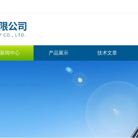
新闻中心
产品展示
技术文章