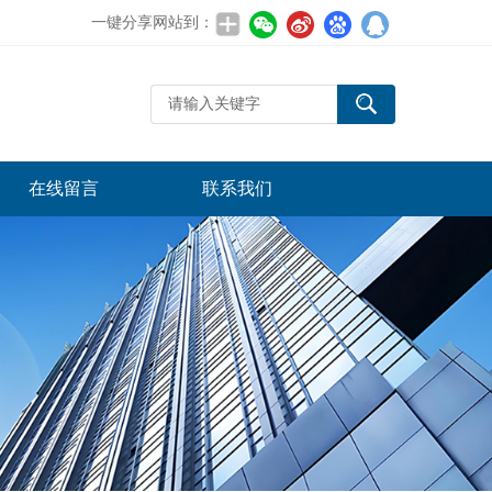
一键分享网站到：
在线留言
联系我们